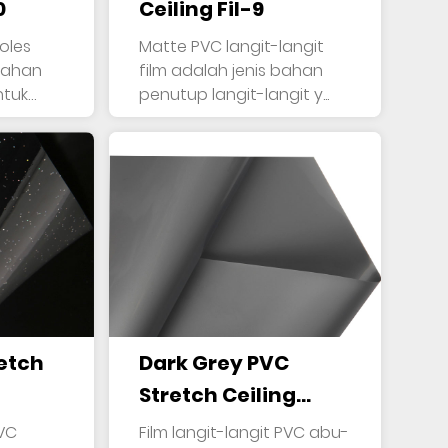
0
Ceiling Fil-9
oles
Matte PVC langit-langit
film adalah jenis bahan
ntuk
penutup langit-langit y...
etch
Dark Grey PVC
Stretch Ceiling
Film-6
PVC
Film langit-langit PVC abu-