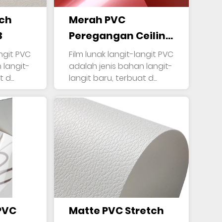
tch
Merah PVC
3
Peregangan Ceiling
Film-12
angit PVC
Film lunak langit-langit PVC
 langit-
adalah jenis bahan langit-
d...
langit baru, terbuat d...
 PVC
Matte PVC Stretch