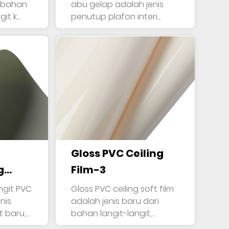
abu gelap adalah jenis
t k...
penutup plafon interi...
Gloss PVC Ceiling
g
Film-3
angit PVC
Gloss PVC ceiling soft film
nis
adalah jenis baru dari
t baru,
bahan langit-langit,
terbuat ...