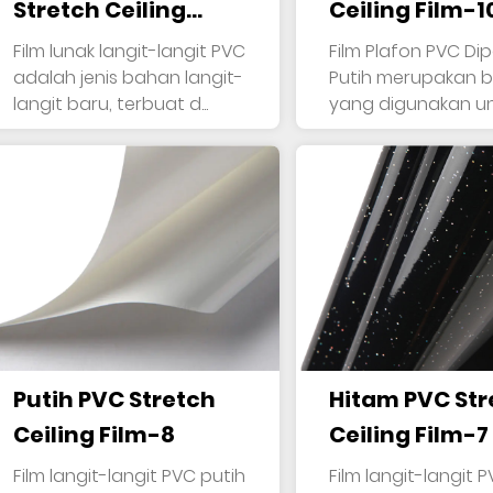
Stretch Ceiling
Ceiling Film-1
Film-11
Film lunak langit-langit PVC
Film Plafon PVC Dip
adalah jenis bahan langit-
Putih merupakan bahan
langit baru, terbuat d...
yang digunakan u
menu...
Putih PVC Stretch
Hitam PVC Str
Ceiling Film-8
Ceiling Film-7
Film langit-langit PVC putih
Film langit-langit 