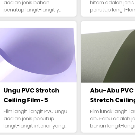
adalah jenis bahan
hitam adalah jenis bahan
penutup langit-langit y...
penutup langit-langi
Ungu PVC Stretch
Abu-Abu PVC
Ceiling Film-5
Stretch Ceilin
Film-4
Film langit-langit PVC ungu
Film lunak langit-l
adalah jenis penutup
abu-abu adalah je
langit-langit interior yang
bahan langit-langi
...
t...