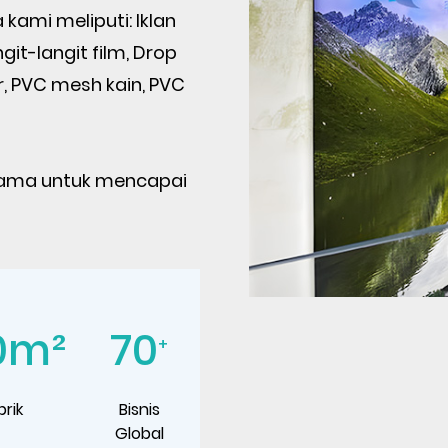
 kami meliputi: Iklan
git-langit film, Drop
ir, PVC mesh kain, PVC
ama untuk mencapai
0
m²
70
+
rik
Bisnis
Global