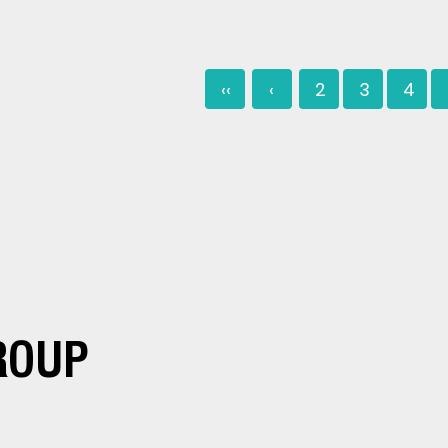
‹‹
‹
2
3
4
ROUP