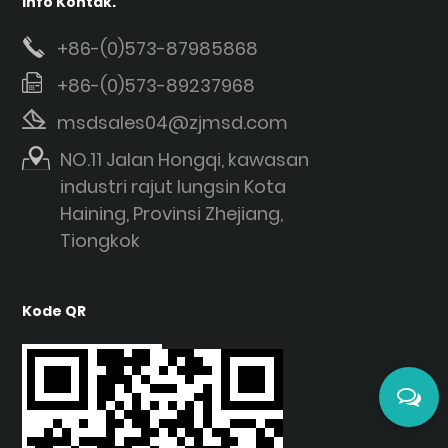
Info Kontak.
+86-(0)573-87985868
+86-(0)573-89237968
msdsales04@zjmsd.com
NO.11 Jalan Hongqi, kawasan
industri rajut lungsin Kota
Haining, Provinsi Zhejiang,
Tiongkok
Kode QR