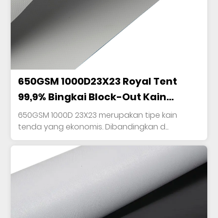
650GSM 1000D23X23 Royal Tent
99,9% Bingkai Block-Out Kain
Poliester Dilapisi PVC Tahan
650GSM 1000D 23X23 merupakan tipe kain
tenda yang ekonomis. Dibandingkan d...