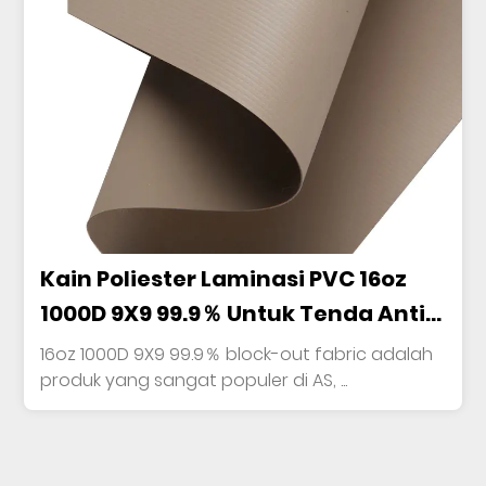
Kain Poliester Laminasi PVC 16oz
1000D 9X9 99.9％ Untuk Tenda Anti
Air
16oz 1000D 9X9 99.9％ block-out fabric adalah
produk yang sangat populer di AS, ...