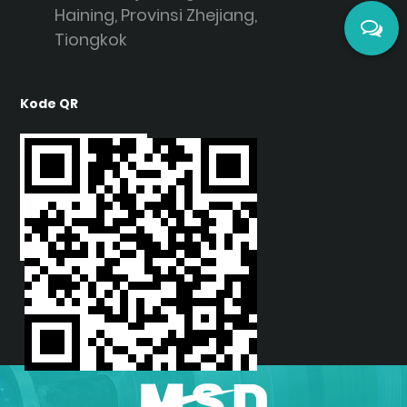
Haining, Provinsi Zhejiang,
Tiongkok
Kode QR