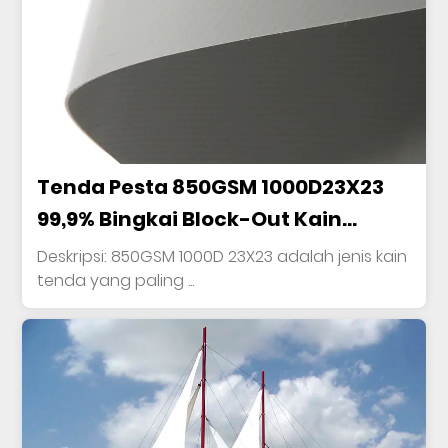
Tenda Pesta 850GSM 1000D23X23
99,9% Bingkai Block-Out Kain
Poliester Dilapisi PVC Tahan
Deskripsi: 850GSM 1000D 23X23 adalah jenis kain
tenda yang paling ...