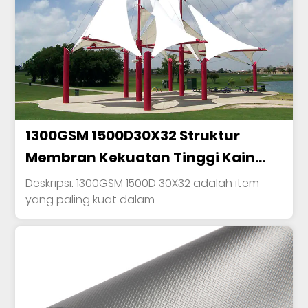
1300GSM 1500D30X32 Struktur
Membran Kekuatan Tinggi Kain
Poliester Dilapisi PVC
Deskripsi: 1300GSM 1500D 30X32 adalah item
yang paling kuat dalam ...