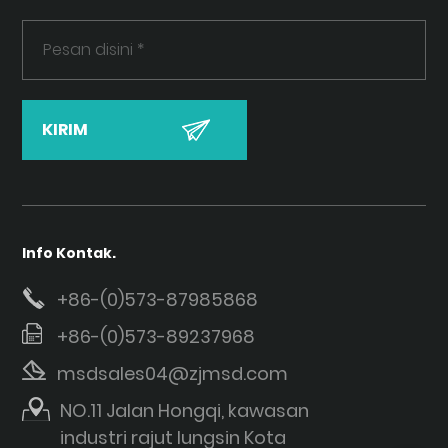
Info Kontak.
+86-(0)573-87985868
+86-(0)573-89237968
msdsales04@zjmsd.com
NO.11 Jalan Hongqi, kawasan
industri rajut lungsin Kota