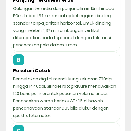
Panjang Terus Menerus
Gulungan tersedia dari panjang linier 15m hingga
50m. Lebar 1,37m mencakup ketinggian dinding
standar tanpa jahitan horizontal. Untuk dinding
yang melebihi 1,37 m, sambungan vertikal
ditempatkan pada tepi panel dengan toleransi
pencocokan pola dalam 2 mm.
B
Resolusi Cetak
Pencetakan digital mendukung keluaran 720dpi
hingga 1440dpi. Silinder rotogravure menawarkan
120 baris per inci untuk pesanan volume tinggi.
Pencocokan warna berlaku ΔE ≤ 1,5 di bawah
pencahayaan standar D65 bila diukur dengan
spektrofotometer.
C