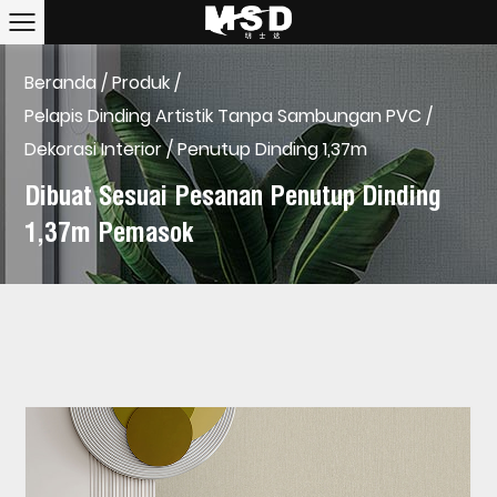
Beranda
/
Produk
/
Pelapis Dinding Artistik Tanpa Sambungan PVC
/
Dekorasi Interior
/
Penutup Dinding 1,37m
Dibuat Sesuai Pesanan Penutup Dinding
1,37m Pemasok