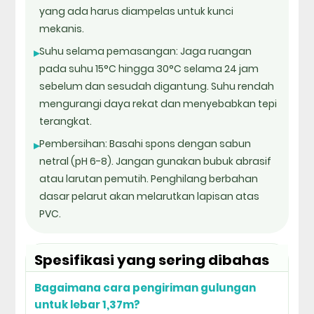
yang ada harus diampelas untuk kunci
mekanis.
Suhu selama pemasangan: Jaga ruangan
▸
pada suhu 15°C hingga 30°C selama 24 jam
sebelum dan sesudah digantung. Suhu rendah
mengurangi daya rekat dan menyebabkan tepi
terangkat.
Pembersihan: Basahi spons dengan sabun
▸
netral (pH 6-8). Jangan gunakan bubuk abrasif
atau larutan pemutih. Penghilang berbahan
dasar pelarut akan melarutkan lapisan atas
PVC.
Spesifikasi yang sering dibahas
Bagaimana cara pengiriman gulungan
untuk lebar 1,37m?