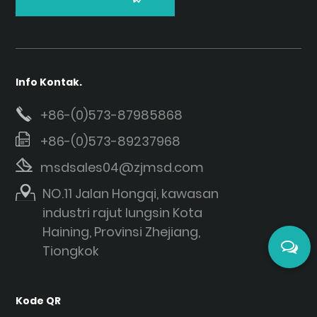
Info Kontak.
+86-(0)573-87985868
+86-(0)573-89237968
msdsales04@zjmsd.com
NO.11 Jalan Hongqi, kawasan
industri rajut lungsin Kota
Haining, Provinsi Zhejiang,
Tiongkok
Kode QR