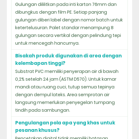
Gulungan dililitkan pada inti karton 76mm dan
dibungkus dengan film PE. Setiap panjang
gulungan diberi label dengan nomor batch untuk
ketertelusuran. Palet standar menampung 8
gulungan secara vertikal dengan pelindung tepi
untuk mencegah hancurnya.
Bisakah produk digunakan di area dengan
kelembapan tinggi?
Substrat PVC memiliki penyerapan air di bawah
0,2% setelah 24 jam (ASTM D570). Untuk kamar
mandi atau ruang cuci, tutup semua tepinya
dengan dempul lateks. Area semprotan air
langsung memerlukan penyegelan tumpang
tindih pada sambungan.
Pengulangan pola apa yang khas untuk
pesanan khusus?
Pencetakan digital tidak memiliki batasan