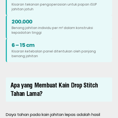
Drop
Kisaran tekanan pengoperasian untuk papan iSUP
jahitan jatuh
Stitch
untuk
200.000
Aplikasi
Benang jahitan individu per m² dalam konstruksi
Anda
kepadatan tinggi
6 – 15 cm
Kisaran ketebalan panel ditentukan oleh panjang
benang jahitan
Apa yang Membuat Kain Drop Stitch
Tahan Lama?
Daya tahan pada kain jahitan lepas adalah hasil