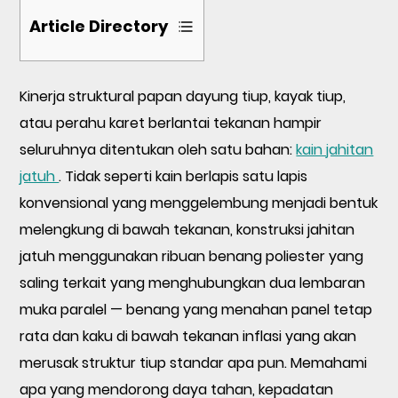
Article Directory
1
Kinerja struktural papan dayung tiup, kayak tiup,
Apa
atau perahu karet berlantai tekanan hampir
yang
seluruhnya ditentukan oleh satu bahan:
kain jahitan
Membuat
jatuh
. Tidak seperti kain berlapis satu lapis
Kain
konvensional yang menggelembung menjadi bentuk
Drop
melengkung di bawah tekanan, konstruksi jahitan
Stitch
Tahan
jatuh menggunakan ribuan benang poliester yang
Lama?
saling terkait yang menghubungkan dua lembaran
muka paralel — benang yang menahan panel tetap
2
rata dan kaku di bawah tekanan inflasi yang akan
Kepadatan
merusak struktur tiup standar apa pun. Memahami
Jahitan
apa yang mendorong daya tahan, kepadatan