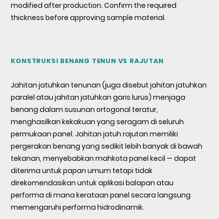
modified after production. Confirm the required
thickness before approving sample material.
KONSTRUKSI BENANG TENUN VS RAJUTAN
Jahitan jatuhkan tenunan (juga disebut jahitan jatuhkan
paralel atau jahitan jatuhkan garis lurus) menjaga
benang dalam susunan ortogonal teratur,
menghasilkan kekakuan yang seragam di seluruh
permukaan panel. Jahitan jatuh rajutan memiliki
pergerakan benang yang sedikit lebih banyak di bawah
tekanan, menyebabkan mahkota panel kecil — dapat
diterima untuk papan umum tetapi tidak
direkomendasikan untuk aplikasi balapan atau
performa di mana kerataan panel secara langsung
memengaruhi performa hidrodinamik.