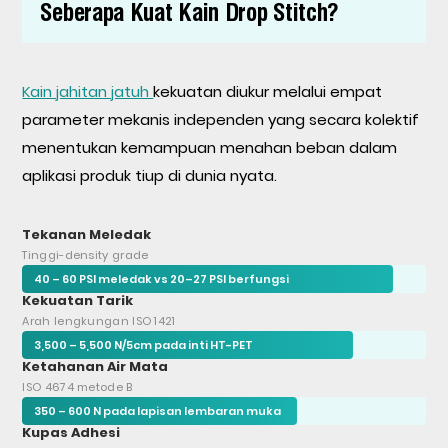
Seberapa Kuat Kain Drop Stitch?
Kain jahitan jatuh
kekuatan diukur melalui empat
parameter mekanis independen yang secara kolektif
menentukan kemampuan menahan beban dalam
aplikasi produk tiup di dunia nyata.
Tekanan Meledak
Tinggi-density grade
40 – 60 PSI meledak vs 20–27 PSI berfungsi
Kekuatan Tarik
Arah lengkungan ISO 1421
3,500 – 5,500 N/5cm pada inti HT-PET
Ketahanan Air Mata
ISO 4674 metode B
350 – 600 N pada lapisan lembaran muka
Kupas Adhesi