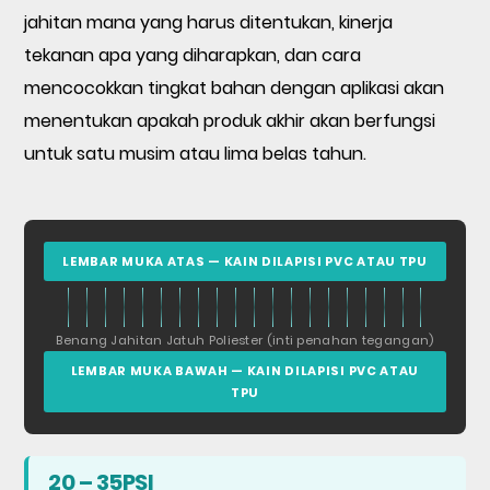
Jatuh
jahitan mana yang harus ditentukan, kinerja
Mana
tekanan apa yang diharapkan, dan cara
yang
mencocokkan tingkat bahan dengan aplikasi akan
Paling
Berfungsi?
menentukan apakah produk akhir akan berfungsi
untuk satu musim atau lima belas tahun.
3
Seberapa
Kuat
LEMBAR MUKA ATAS — KAIN DILAPISI PVC ATAU TPU
Kain
Drop
Stitch?
Benang Jahitan Jatuh Poliester (inti penahan tegangan)
LEMBAR MUKA BAWAH — KAIN DILAPISI PVC ATAU
4
TPU
Cara
Memilih
Bahan
20 – 35PSI