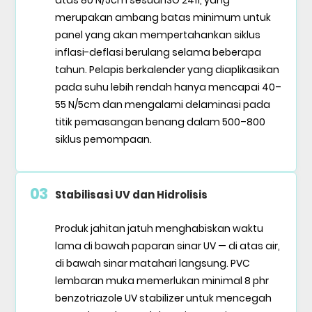
atas 80 N/5cm sesuai ISO 2411, yang
merupakan ambang batas minimum untuk
panel yang akan mempertahankan siklus
inflasi-deflasi berulang selama beberapa
tahun. Pelapis berkalender yang diaplikasikan
pada suhu lebih rendah hanya mencapai 40–
55 N/5cm dan mengalami delaminasi pada
titik pemasangan benang dalam 500–800
siklus pemompaan.
03
Stabilisasi UV dan Hidrolisis
Produk jahitan jatuh menghabiskan waktu
lama di bawah paparan sinar UV — di atas air,
di bawah sinar matahari langsung. PVC
lembaran muka memerlukan minimal 8 phr
benzotriazole UV stabilizer untuk mencegah