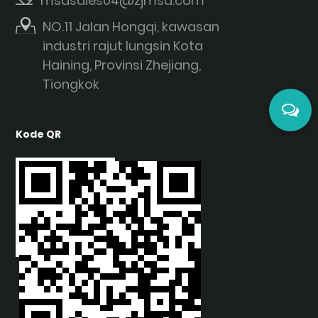
msdsales04@zjmsd.com
NO.11 Jalan Hongqi, kawasan
industri rajut lungsin Kota
Haining, Provinsi Zhejiang,
Tiongkok
Kode QR